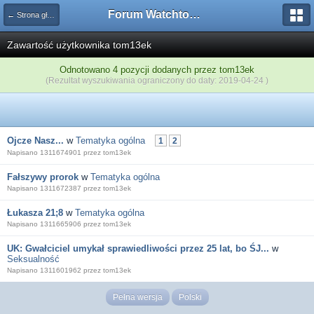
Forum Watchtower
← Strona główna
Zawartość użytkownika tom13ek
Odnotowano 4 pozycji dodanych przez tom13ek
(Rezultat wyszukiwania ograniczony do daty: 2019-04-24 )
Ojcze Nasz...
w
Tematyka ogólna
1
2
Napisano 1311674901 przez tom13ek
Fałszywy prorok
w
Tematyka ogólna
Napisano 1311672387 przez tom13ek
Łukasza 21;8
w
Tematyka ogólna
Napisano 1311665906 przez tom13ek
UK: Gwałciciel umykał sprawiedliwości przez 25 lat, bo ŚJ...
w
Seksualność
Napisano 1311601962 przez tom13ek
Pełna wersja
Polski