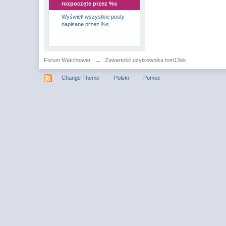
rozpoczęte przez %s
Wyświetl wszystkie posty
napisane przez %s
Forum Watchtower
→
Zawartość użytkownika tom13ek
Change Theme
Polski
Pomoc