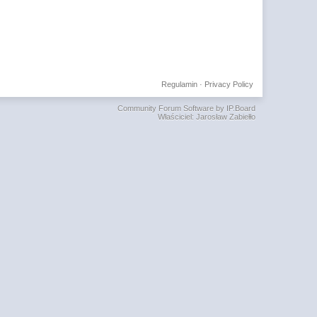
Regulamin
·
Privacy Policy
Community Forum Software by IP.Board
Właściciel: Jarosław Zabiełło