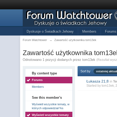
Dyskusje o Świadkach Jehowy
Members
Forums
Forum Watchtower
→
Zawartość użytkownika tom13ek
Zawartość użytkownika tom13e
Odnotowano 1 pozycji dodanych przez tom13ek
(Rezultat wys
Sort by
ostatniej aktual
By content type
Forums
Łukasza 21;8
in
Te
Started by
tom13ek
, 
Members
See this member's
Wyświetl wszystkie tematy, w
których odpowiedział %s
Wyświetl wszystkie tematy