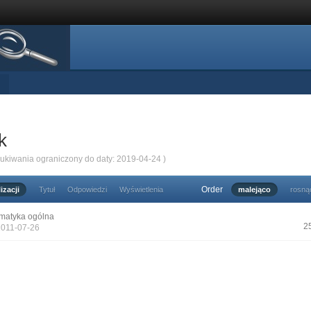
k
zukiwania ograniczony do daty: 2019-04-24 )
Order
izacji
Tytuł
Odpowiedzi
Wyświetlenia
malejąco
rosną
matyka ogólna
2
2011-07-26