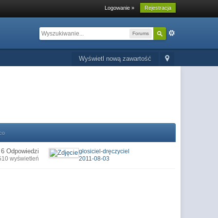
Logowanie »
Rejestracja
Forums
Wyświetl nową zawartość
co
6 Odpowiedzi
głosiciel-dręczyciel
510 wyświetleń
2011-08-03