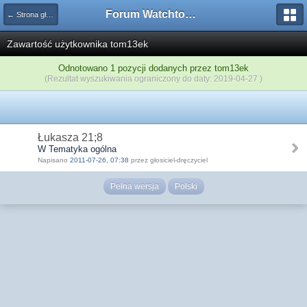
Forum Watchtower
← Strona główna
Zawartość użytkownika tom13ek
Odnotowano 1 pozycji dodanych przez tom13ek
(Rezultat wyszukiwania ograniczony do daty: 2019-04-27 )
Łukasza 21;8
W Tematyka ogólna
Napisano
2011-07-26, 07:38
przez głosiciel-dręczyciel
Pełna wersja
Polski