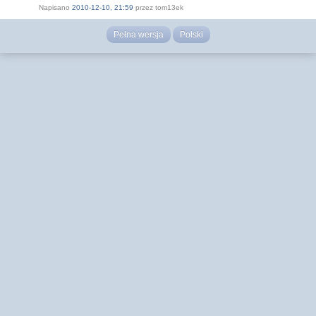
Napisano
2010-12-10, 21:59
przez tom13ek
Pełna wersja
Polski