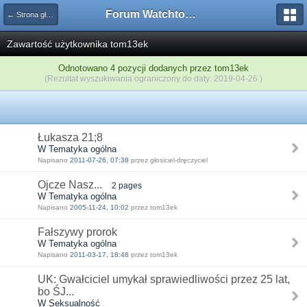
Forum Watchtower
← Strona główna
Zawartość użytkownika tom13ek
Odnotowano 4 pozycji dodanych przez tom13ek
(Rezultat wyszukiwania ograniczony do daty: 2019-04-26 )
Łukasza 21;8
W Tematyka ogólna
Napisano
2011-07-26, 07:38
przez głosiciel-dręczyciel
Ojcze Nasz...
2 pages
W Tematyka ogólna
Napisano
2005-11-24, 10:02
przez tom13ek
Fałszywy prorok
W Tematyka ogólna
Napisano
2011-03-17, 18:48
przez tom13ek
UK: Gwałciciel umykał sprawiedliwości przez 25 lat,
bo ŚJ...
W Seksualność