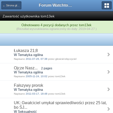
Forum Watchtower
← Strona główna
Zawartość użytkownika tom13ek
Odnotowano 4 pozycji dodanych przez tom13ek
(Rezultat wyszukiwania ograniczony do daty: 2019-04-27 )
Łukasza 21;8
W Tematyka ogólna
Napisano
2011-07-26, 07:38
przez głosiciel-dręczyciel
Ojcze Nasz...
2 pages
W Tematyka ogólna
Napisano
2005-11-24, 10:02
przez tom13ek
Fałszywy prorok
W Tematyka ogólna
Napisano
2011-03-17, 18:48
przez tom13ek
UK: Gwałciciel umykał sprawiedliwości przez 25 lat,
bo ŚJ...
W Seksualność