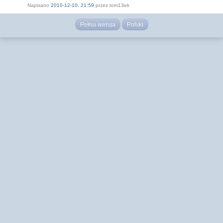
Napisano
2010-12-10, 21:59
przez tom13ek
Pełna wersja
Polski