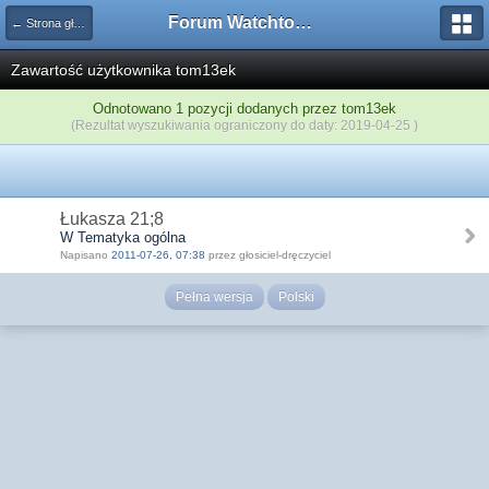
Forum Watchtower
← Strona główna
Zawartość użytkownika tom13ek
Odnotowano 1 pozycji dodanych przez tom13ek
(Rezultat wyszukiwania ograniczony do daty: 2019-04-25 )
Łukasza 21;8
W Tematyka ogólna
Napisano
2011-07-26, 07:38
przez głosiciel-dręczyciel
Pełna wersja
Polski