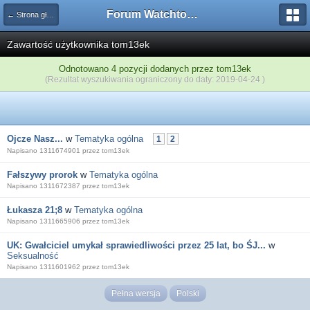
Forum Watchtower
← Strona główna
Zawartość użytkownika tom13ek
Odnotowano 4 pozycji dodanych przez tom13ek
(Rezultat wyszukiwania ograniczony do daty: 2019-04-24 )
Ojcze Nasz...
w
Tematyka ogólna
1
2
Napisano 1311674901 przez tom13ek
Fałszywy prorok
w
Tematyka ogólna
Napisano 1311672387 przez tom13ek
Łukasza 21;8
w
Tematyka ogólna
Napisano 1311665906 przez tom13ek
UK: Gwałciciel umykał sprawiedliwości przez 25 lat, bo ŚJ...
w
Seksualność
Napisano 1311601962 przez tom13ek
Pełna wersja
Polski