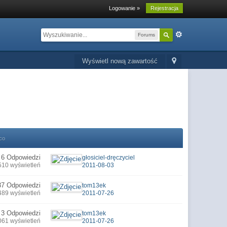
Logowanie »
Rejestracja
Forums
Wyświetl nową zawartość
co
6 Odpowiedzi
głosiciel-dręczyciel
510 wyświetleń
2011-08-03
37 Odpowiedzi
tom13ek
489 wyświetleń
2011-07-26
3 Odpowiedzi
tom13ek
061 wyświetleń
2011-07-26