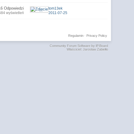
16 Odpowiedzi
tom13ek
684 wyświetleń
2011-07-25
Regulamin
·
Privacy Policy
Community Forum Software by IP.Board
Właściciel: Jarosław Zabiełło