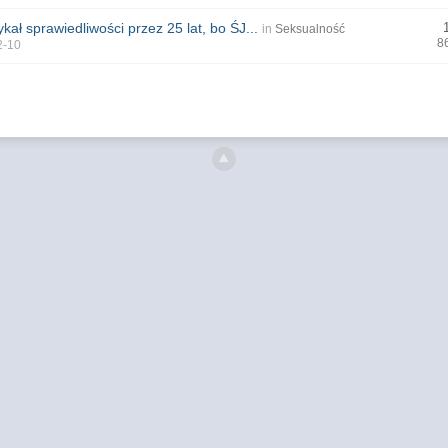
kał sprawiedliwości przez 25 lat, bo ŚJ...
in
Seksualność
8
2-10