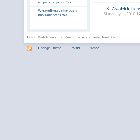
rozpoczęte przez %s
UK: Gwałciciel umy
Wyświetl wszystkie posty
Started by
jb
, 2010-1
napisane przez %s
Forum Watchtower
→
Zawartość użytkownika tom13ek
Change Theme
Polski
Pomoc