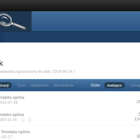
k
zukiwania ograniczony do daty: 2019-04-24 )
Order
izacji
Tytuł
Odpowiedzi
Wyświetlenia
malejąco
rosną
matyka ogólna
2
2011-07-26
matyka ogólna
12
2005-11-24
1
2
n
Tematyka ogólna
3
1-03-17