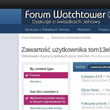
Dyskusje o Świadkach Jehowy
Members
Forums
Forum Watchtower
→
Zawartość użytkownika tom13ek
Zawartość użytkownika tom13e
Odnotowano 4 pozycji dodanych przez tom13ek
(Rezultat wys
Sort by
ostatniej aktual
By content type
Forums
Łukasza 21;8
in
Te
Started by
tom13ek
, 
Members
Ojcze Nasz...
in
Te
See this member's
Started by
Terebint
, 
Wyświetl wszystkie tematy,
w których odpowiedział %s
Fałszywy prorok
i
Started by
Israfil
, 201
Wyświetl wszystkie tematy