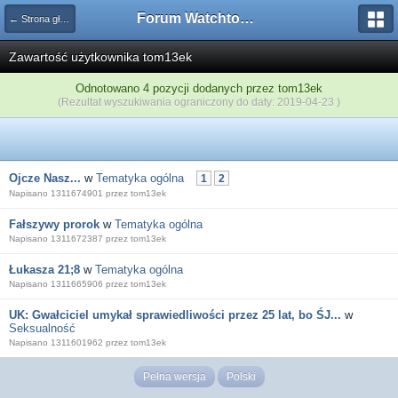
Forum Watchtower
← Strona główna
Zawartość użytkownika tom13ek
Odnotowano 4 pozycji dodanych przez tom13ek
(Rezultat wyszukiwania ograniczony do daty: 2019-04-23 )
Ojcze Nasz...
w
Tematyka ogólna
1
2
Napisano 1311674901 przez tom13ek
Fałszywy prorok
w
Tematyka ogólna
Napisano 1311672387 przez tom13ek
Łukasza 21;8
w
Tematyka ogólna
Napisano 1311665906 przez tom13ek
UK: Gwałciciel umykał sprawiedliwości przez 25 lat, bo ŚJ...
w
Seksualność
Napisano 1311601962 przez tom13ek
Pełna wersja
Polski