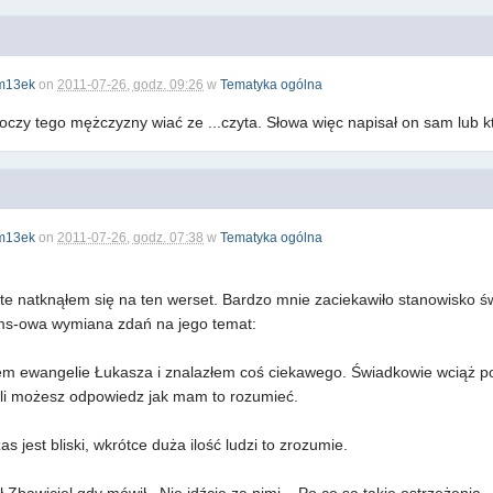
m13ek
on
2011-07-26, godz. 09:26
w
Tematyka ogólna
oczy tego mężczyzny wiać ze ...czyta. Słowa więc napisał on sam lub k
m13ek
on
2011-07-26, godz. 07:38
w
Tematyka ogólna
te natknąłem się na ten werset. Bardzo mnie zaciekawiło stanowisko 
ms-owa wymiana zdań na jego temat:
ałem ewangelie Łukasza i znalazłem coś ciekawego. Świadkowie wciąż po
eśli możesz odpowiedz jak mam to rozumieć.
 jest bliski, wkrótce duża ilość ludzi to zrozumie.