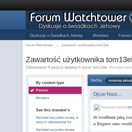
Dyskusje o Świadkach Jehowy
Members
Forums
Forum Watchtower
→
Zawartość użytkownika tom13ek
Zawartość użytkownika tom13e
Odnotowano 4 pozycji dodanych przez tom13ek
(Rezultat wys
Sort by
ostatniej aktual
By content type
Forums
Ojcze Nasz...
Members
Napisano przez
to
See this member's
W modlitwie jaką zo
Wyświetl wszystkie tematy, w
których odpowiedział %s
a Bogiem wiec modli
Wyświetl wszystkie tematy