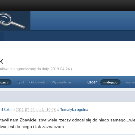
k
zukiwania ograniczony do daty: 2019-04-24 )
Order
izacji
Tytuł
Odpowiedzi
Wyświetlenia
malejąco
rosną
m13ek
on
2011-07-26, godz. 10:08
w
Tematyka ogólna
stawił nam Zbawiciel zbyt wiele rzeczy odnosi się do niego samego...w
twa jest do niego i tak zaznaczam.