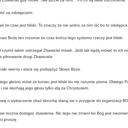
ł Zbawiciel gdy mówił...Nie idźcie za nimi... Po co są takie ostrzeżenia.
iść za odstępcami.
ówi że czas jest bliski. To znaczy że nie wolno za nim iść bo to odstępc
owo Boże ten rozumie że czas końca tego systemu rzeczy jest bliski.
 czymś takim ostrzegał Zbawiciel mówił...Jeśli tak będą mówić to ich nie
s pilnowanie drogi Zbawiciela
mało wierny i stara się podważyć Słowo Boże.
ego głośno mówi że koniec jest bliski bo nie rozumie pisma. Dlatego P
i nie słuchają jego głosu tylko idą za Chrystusem.
wę o wybaczenie okaż skruchę staraj sie o przyjęcie do organizacji B
sie można dostąpić zbawienia. Nic tego nie zmieni bo Bóg jest niezmie
to proszę.