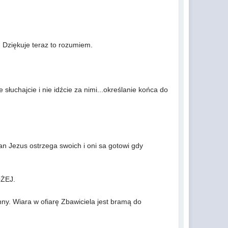
a. Dziękuje teraz to rozumiem.
 słuchajcie i nie idźcie za nimi...określanie końca do
an Jezus ostrzega swoich i oni sa gotowi gdy
OŻEJ.
nny. Wiara w ofiarę Zbawiciela jest bramą do