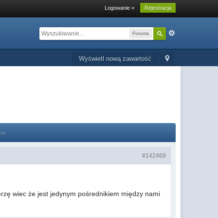
Logowanie »
Rejestracja
Forums
Wyświetl nową zawartość
co
#142469
ierzę wiec że jest jedynym pośrednikiem między nami