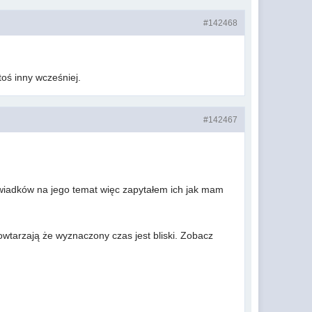
#142468
toś inny wcześniej.
#142467
świadków na jego temat więc zapytałem ich jak mam
wtarzają że wyznaczony czas jest bliski. Zobacz