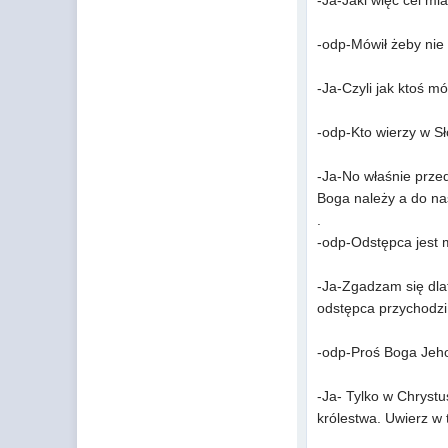
-Ja-Jaki więc cel mia
-odp-Mówił żeby nie 
-Ja-Czyli jak ktoś m
-odp-Kto wierzy w Sł
-Ja-No właśnie przed
Boga należy a do na
.
-odp-Odstępca jest 
-Ja-Zgadzam się dlat
odstępca przychodzi 
-odp-Proś Boga Jeho
-Ja- Tylko w Chrystu
królestwa. Uwierz w 