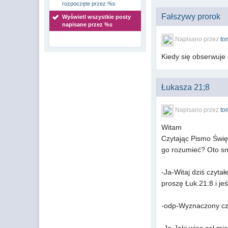
rozpoczęte przez %s
Fałszywy prorok
Wyświetl wszystkie posty
napisane przez %s
Napisano przez
to
Kiedy się obserwuje 
Łukasza 21;8
Napisano przez
to
Witam
Czytając Pismo Świę
go rozumieć? Oto s
-Ja-Witaj dziś czyt
proszę Łuk.21:8 i j
-odp-Wyznaczony czas