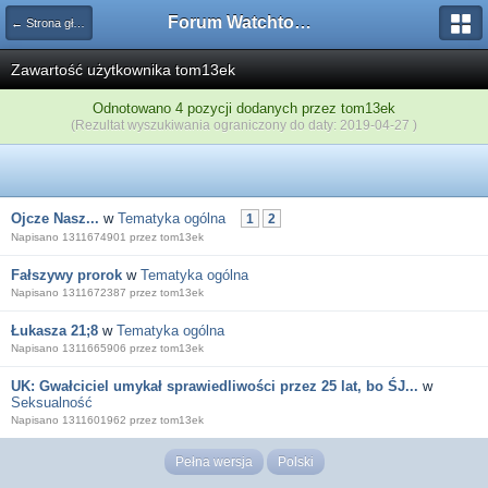
Forum Watchtower
← Strona główna
Zawartość użytkownika tom13ek
Odnotowano 4 pozycji dodanych przez tom13ek
(Rezultat wyszukiwania ograniczony do daty: 2019-04-27 )
Ojcze Nasz...
w
Tematyka ogólna
1
2
Napisano 1311674901 przez tom13ek
Fałszywy prorok
w
Tematyka ogólna
Napisano 1311672387 przez tom13ek
Łukasza 21;8
w
Tematyka ogólna
Napisano 1311665906 przez tom13ek
UK: Gwałciciel umykał sprawiedliwości przez 25 lat, bo ŚJ...
w
Seksualność
Napisano 1311601962 przez tom13ek
Pełna wersja
Polski