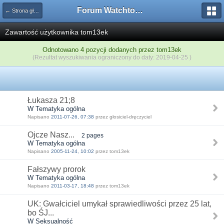
Forum Watchtower
← Strona główna
Zawartość użytkownika tom13ek
Odnotowano 4 pozycji dodanych przez tom13ek
(Rezultat wyszukiwania ograniczony do daty: 2019-04-25 )
Łukasza 21;8
W Tematyka ogólna
Napisano
2011-07-26, 07:38
przez głosiciel-dręczyciel
Ojcze Nasz...
2 pages
W Tematyka ogólna
Napisano
2005-11-24, 10:02
przez tom13ek
Fałszywy prorok
W Tematyka ogólna
Napisano
2011-03-17, 18:48
przez tom13ek
UK: Gwałciciel umykał sprawiedliwości przez 25 lat,
bo ŚJ...
W Seksualność