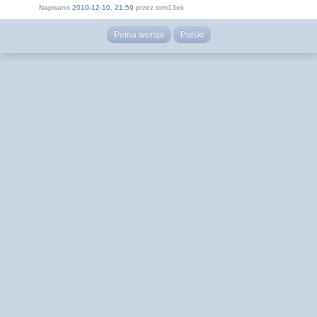
Napisano
2010-12-10, 21:59
przez tom13ek
Pełna wersja
Polski