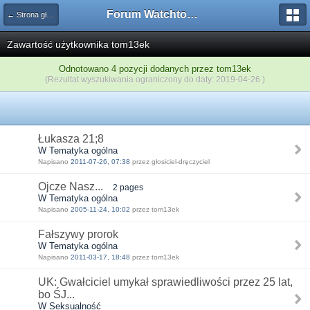
Forum Watchtower
← Strona główna
Zawartość użytkownika tom13ek
Odnotowano 4 pozycji dodanych przez tom13ek
(Rezultat wyszukiwania ograniczony do daty: 2019-04-26 )
Łukasza 21;8
W Tematyka ogólna
Napisano
2011-07-26, 07:38
przez głosiciel-dręczyciel
Ojcze Nasz...
2 pages
W Tematyka ogólna
Napisano
2005-11-24, 10:02
przez tom13ek
Fałszywy prorok
W Tematyka ogólna
Napisano
2011-03-17, 18:48
przez tom13ek
UK: Gwałciciel umykał sprawiedliwości przez 25 lat,
bo ŚJ...
W Seksualność