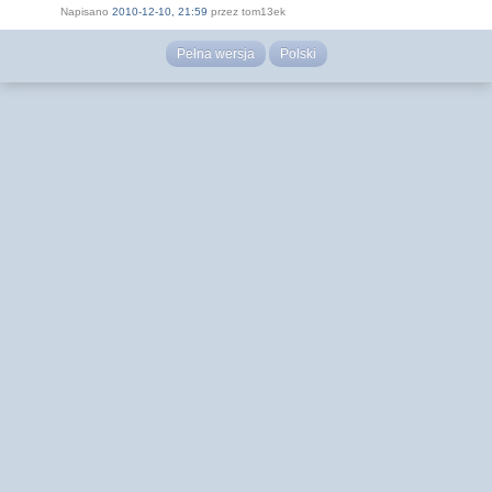
Napisano
2010-12-10, 21:59
przez tom13ek
Pełna wersja
Polski