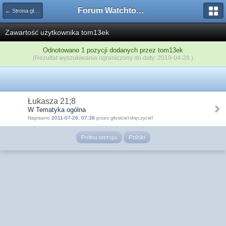
Forum Watchtower
← Strona główna
Zawartość użytkownika tom13ek
Odnotowano 1 pozycji dodanych przez tom13ek
(Rezultat wyszukiwania ograniczony do daty: 2019-04-28 )
Łukasza 21;8
W Tematyka ogólna
Napisano
2011-07-26, 07:38
przez głosiciel-dręczyciel
Pełna wersja
Polski