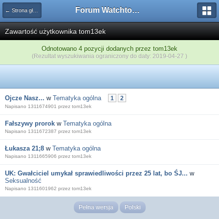
Forum Watchtower
← Strona główna
Zawartość użytkownika tom13ek
Odnotowano 4 pozycji dodanych przez tom13ek
(Rezultat wyszukiwania ograniczony do daty: 2019-04-27 )
Ojcze Nasz...
w
Tematyka ogólna
1
2
Napisano 1311674901 przez tom13ek
Fałszywy prorok
w
Tematyka ogólna
Napisano 1311672387 przez tom13ek
Łukasza 21;8
w
Tematyka ogólna
Napisano 1311665906 przez tom13ek
UK: Gwałciciel umykał sprawiedliwości przez 25 lat, bo ŚJ...
w
Seksualność
Napisano 1311601962 przez tom13ek
Pełna wersja
Polski