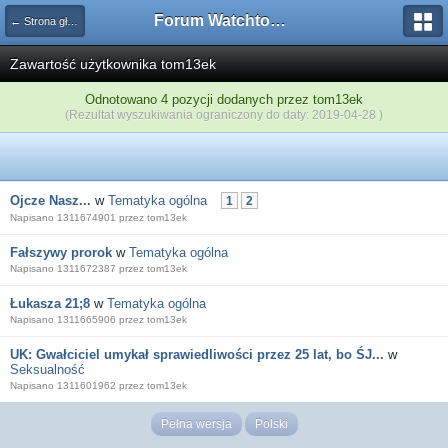
Forum Watchtower
← Strona główna
Zawartość użytkownika tom13ek
Odnotowano 4 pozycji dodanych przez tom13ek
(Rezultat wyszukiwania ograniczony do daty: 2019-04-28 )
Ojcze Nasz...
w
Tematyka ogólna
1
2
Napisano 1311674901 przez tom13ek
Fałszywy prorok
w
Tematyka ogólna
Napisano 1311672387 przez tom13ek
Łukasza 21;8
w
Tematyka ogólna
Napisano 1311665906 przez tom13ek
UK: Gwałciciel umykał sprawiedliwości przez 25 lat, bo ŚJ...
w
Seksualność
Napisano 1311601962 przez tom13ek
Pełna wersja
Polski