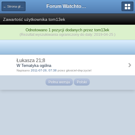
Forum Watchtower
← Strona główna
Zawartość użytkownika tom13ek
Odnotowano 1 pozycji dodanych przez tom13ek
(Rezultat wyszukiwania ograniczony do daty: 2019-04-25 )
Łukasza 21;8
W Tematyka ogólna
Napisano
2011-07-26, 07:38
przez głosiciel-dręczyciel
Pełna wersja
Polski