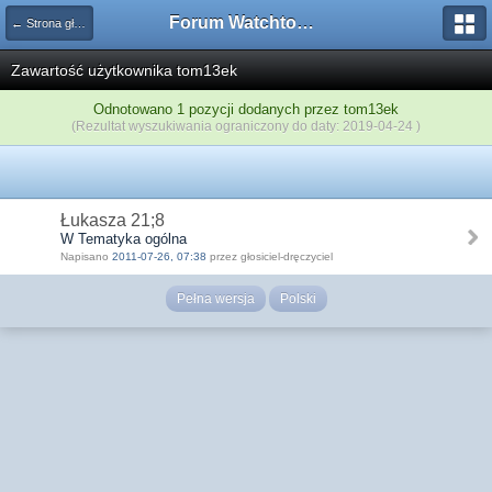
Forum Watchtower
← Strona główna
Zawartość użytkownika tom13ek
Odnotowano 1 pozycji dodanych przez tom13ek
(Rezultat wyszukiwania ograniczony do daty: 2019-04-24 )
Łukasza 21;8
W Tematyka ogólna
Napisano
2011-07-26, 07:38
przez głosiciel-dręczyciel
Pełna wersja
Polski