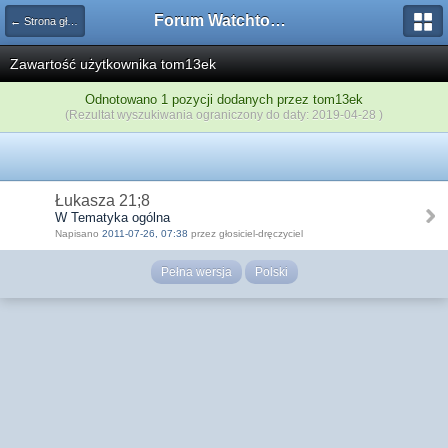
Forum Watchtower
← Strona główna
Zawartość użytkownika tom13ek
Odnotowano 1 pozycji dodanych przez tom13ek
(Rezultat wyszukiwania ograniczony do daty: 2019-04-28 )
Łukasza 21;8
W Tematyka ogólna
Napisano
2011-07-26, 07:38
przez głosiciel-dręczyciel
Pełna wersja
Polski