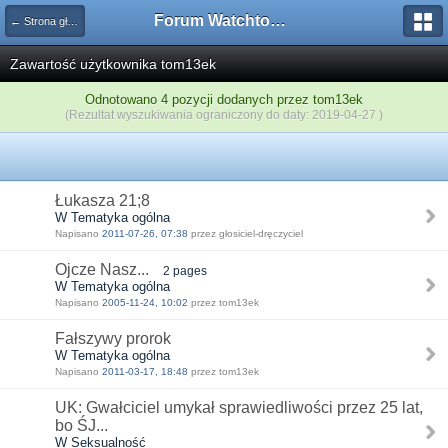
Forum Watchtower
← Strona główna
Zawartość użytkownika tom13ek
Odnotowano 4 pozycji dodanych przez tom13ek
(Rezultat wyszukiwania ograniczony do daty: 2019-04-27 )
Łukasza 21;8
W Tematyka ogólna
Napisano
2011-07-26, 07:38
przez głosiciel-dręczyciel
Ojcze Nasz...
2 pages
W Tematyka ogólna
Napisano
2005-11-24, 10:02
przez tom13ek
Fałszywy prorok
W Tematyka ogólna
Napisano
2011-03-17, 18:48
przez tom13ek
UK: Gwałciciel umykał sprawiedliwości przez 25 lat,
bo ŚJ...
W Seksualność