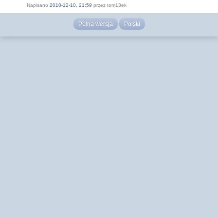
Napisano
2010-12-10, 21:59
przez tom13ek
Pełna wersja
Polski