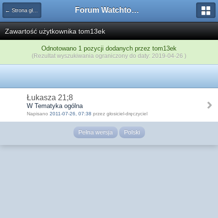
Forum Watchtower
← Strona główna
Zawartość użytkownika tom13ek
Odnotowano 1 pozycji dodanych przez tom13ek
(Rezultat wyszukiwania ograniczony do daty: 2019-04-26 )
Łukasza 21;8
W Tematyka ogólna
Napisano
2011-07-26, 07:38
przez głosiciel-dręczyciel
Pełna wersja
Polski