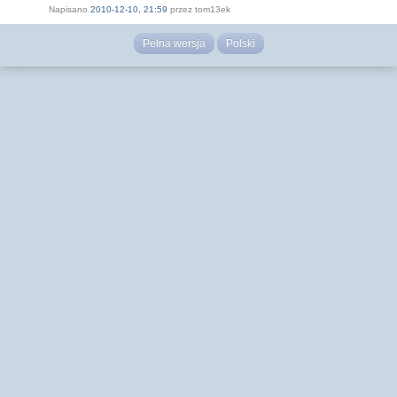
Napisano
2010-12-10, 21:59
przez tom13ek
Pełna wersja
Polski