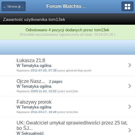
Forum Watchtower
← Strona główna
Zawartość użytkownika tom13ek
Odnotowano 4 pozycji dodanych przez tom13ek
(Rezultat wyszukiwania ograniczony do daty: 2019-04-26 )
Łukasza 21;8
W Tematyka ogólna
Napisano
2011-07-26, 07:38
przez głosiciel-dręczyciel
Ojcze Nasz...
2 pages
W Tematyka ogólna
Napisano
2005-11-24, 10:02
przez tom13ek
Fałszywy prorok
W Tematyka ogólna
Napisano
2011-03-17, 18:48
przez tom13ek
UK: Gwałciciel umykał sprawiedliwości przez 25 lat,
bo ŚJ...
W Seksualność