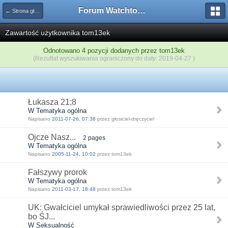
Forum Watchtower
← Strona główna
Zawartość użytkownika tom13ek
Odnotowano 4 pozycji dodanych przez tom13ek
(Rezultat wyszukiwania ograniczony do daty: 2019-04-27 )
Łukasza 21;8
W Tematyka ogólna
Napisano
2011-07-26, 07:38
przez głosiciel-dręczyciel
Ojcze Nasz...
2 pages
W Tematyka ogólna
Napisano
2005-11-24, 10:02
przez tom13ek
Fałszywy prorok
W Tematyka ogólna
Napisano
2011-03-17, 18:48
przez tom13ek
UK: Gwałciciel umykał sprawiedliwości przez 25 lat,
bo ŚJ...
W Seksualność