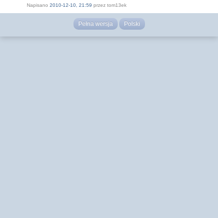
Napisano
2010-12-10, 21:59
przez tom13ek
Pełna wersja
Polski