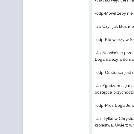
-Ja-Jaki więc cel mia
-odp-Mówił żeby nie 
-Ja-Czyli jak ktoś m
-odp-Kto wierzy w Sł
-Ja-No właśnie przed
Boga należy a do na
.
-odp-Odstępca jest 
-Ja-Zgadzam się dlat
odstępca przychodzi 
-odp-Proś Boga Jeho
-Ja- Tylko w Chrystu
królestwa. Uwierz w 