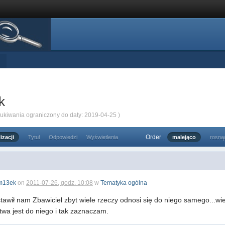
k
zukiwania ograniczony do daty: 2019-04-25 )
Order
izacji
Tytuł
Odpowiedzi
Wyświetlenia
malejąco
rosną
m13ek
on
2011-07-26, godz. 10:08
w
Tematyka ogólna
stawił nam Zbawiciel zbyt wiele rzeczy odnosi się do niego samego...w
twa jest do niego i tak zaznaczam.