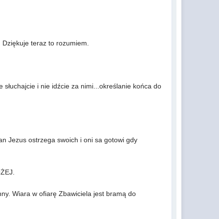
a. Dziękuje teraz to rozumiem.
 słuchajcie i nie idźcie za nimi...określanie końca do
an Jezus ostrzega swoich i oni sa gotowi gdy
OŻEJ.
nny. Wiara w ofiarę Zbawiciela jest bramą do