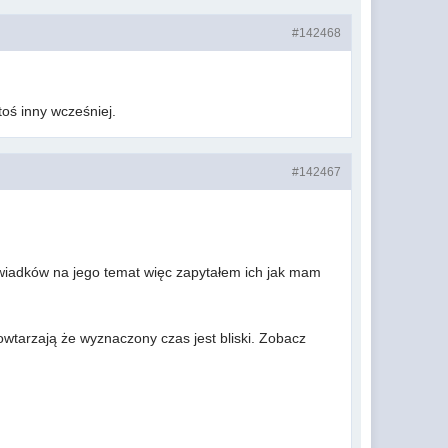
#142468
toś inny wcześniej.
#142467
świadków na jego temat więc zapytałem ich jak mam
wtarzają że wyznaczony czas jest bliski. Zobacz