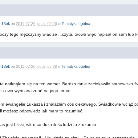
m13ek
on
2011-07-26, godz. 09:26
w
Tematyka ogólna
oczy tego mężczyzny wiać ze ...czyta. Słowa więc napisał on sam lub k
m13ek
on
2011-07-26, godz. 07:38
w
Tematyka ogólna
te natknąłem się na ten werset. Bardzo mnie zaciekawiło stanowisko 
ms-owa wymiana zdań na jego temat:
ałem ewangelie Łukasza i znalazłem coś ciekawego. Świadkowie wciąż po
eśli możesz odpowiedz jak mam to rozumieć.
 jest bliski, wkrótce duża ilość ludzi to zrozumie.