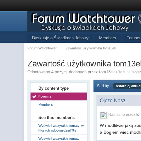
Dyskusje o Świadkach Jehowy
Members
Forums
Forum Watchtower
→
Zawartość użytkownika tom13ek
Zawartość użytkownika tom13e
Odnotowano 4 pozycji dodanych przez tom13ek
(Rezultat wys
Sort by
ostatniej aktual
By content type
Forums
Ojcze Nasz...
Members
Napisano przez
to
See this member's
W modlitwie jaką zo
Wyświetl wszystkie tematy, w
których odpowiedział %s
a Bogiem wiec modli
Wyświetl wszystkie tematy