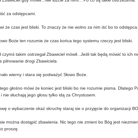
ł Zbawiciel gdy mówił...Nie idźcie za nimi... Po co są takie ostrzeżenia.
iść za odstępcami.
ówi że czas jest bliski. To znaczy że nie wolno za nim iść bo to odstępc
owo Boże ten rozumie że czas końca tego systemu rzeczy jest bliski.
 czymś takim ostrzegał Zbawiciel mówił...Jeśli tak będą mówić to ich nie
s pilnowanie drogi Zbawiciela
mało wierny i stara się podważyć Słowo Boże.
ego głośno mówi że koniec jest bliski bo nie rozumie pisma. Dlatego P
i nie słuchają jego głosu tylko idą za Chrystusem.
wę o wybaczenie okaż skruchę staraj sie o przyjęcie do organizacji B
sie można dostąpić zbawienia. Nic tego nie zmieni bo Bóg jest niezmie
to proszę.