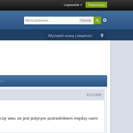
Logowanie »
Rejestracja
Forums
Wyświetl nową zawartość
co
#142469
ierzę wiec że jest jedynym pośrednikiem między nami