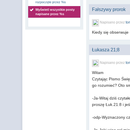
rozpoczęte przez %s
Fałszywy prorok
Wyświetl wszystkie posty
napisane przez %s
Napisano przez
to
Kiedy się obserwuje 
Łukasza 21;8
Napisano przez
to
Witam
Czytając Pismo Świę
go rozumieć? Oto s
-Ja-Witaj dziś czyt
proszę Łuk.21:8 i j
-odp-Wyznaczony czas