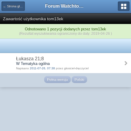
Forum Watchtower
← Strona główna
Zawartość użytkownika tom13ek
Odnotowano 1 pozycji dodanych przez tom13ek
(Rezultat wyszukiwania ograniczony do daty: 2019-04-26 )
Łukasza 21;8
W Tematyka ogólna
Napisano
2011-07-26, 07:38
przez głosiciel-dręczyciel
Pełna wersja
Polski