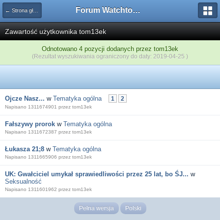
Forum Watchtower
← Strona główna
Zawartość użytkownika tom13ek
Odnotowano 4 pozycji dodanych przez tom13ek
(Rezultat wyszukiwania ograniczony do daty: 2019-04-25 )
Ojcze Nasz...
w
Tematyka ogólna
1
2
Napisano 1311674901 przez tom13ek
Fałszywy prorok
w
Tematyka ogólna
Napisano 1311672387 przez tom13ek
Łukasza 21;8
w
Tematyka ogólna
Napisano 1311665906 przez tom13ek
UK: Gwałciciel umykał sprawiedliwości przez 25 lat, bo ŚJ...
w
Seksualność
Napisano 1311601962 przez tom13ek
Pełna wersja
Polski