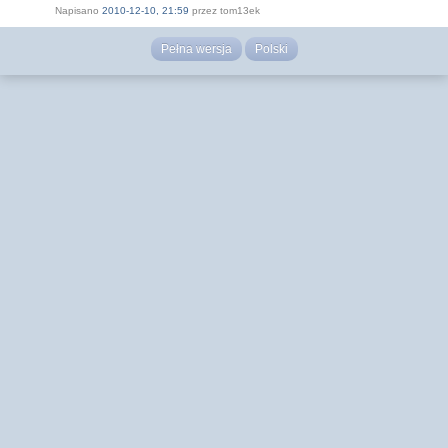
Napisano
2010-12-10, 21:59
przez tom13ek
Pełna wersja
Polski