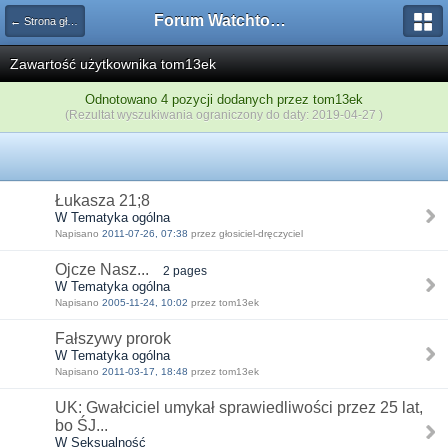
Forum Watchtower
← Strona główna
Zawartość użytkownika tom13ek
Odnotowano 4 pozycji dodanych przez tom13ek
(Rezultat wyszukiwania ograniczony do daty: 2019-04-27 )
Łukasza 21;8
W Tematyka ogólna
Napisano
2011-07-26, 07:38
przez głosiciel-dręczyciel
Ojcze Nasz...
2 pages
W Tematyka ogólna
Napisano
2005-11-24, 10:02
przez tom13ek
Fałszywy prorok
W Tematyka ogólna
Napisano
2011-03-17, 18:48
przez tom13ek
UK: Gwałciciel umykał sprawiedliwości przez 25 lat,
bo ŚJ...
W Seksualność