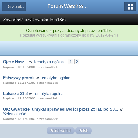
Forum Watchtower
← Strona główna
Zawartość użytkownika tom13ek
Odnotowano 4 pozycji dodanych przez tom13ek
(Rezultat wyszukiwania ograniczony do daty: 2019-04-24 )
Ojcze Nasz...
w
Tematyka ogólna
1
2
Napisano 1311674901 przez tom13ek
Fałszywy prorok
w
Tematyka ogólna
Napisano 1311672387 przez tom13ek
Łukasza 21;8
w
Tematyka ogólna
Napisano 1311665906 przez tom13ek
UK: Gwałciciel umykał sprawiedliwości przez 25 lat, bo ŚJ...
w
Seksualność
Napisano 1311601962 przez tom13ek
Pełna wersja
Polski