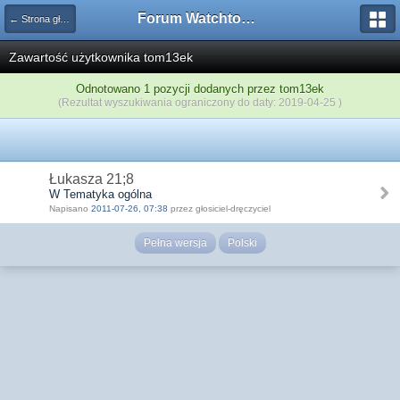
Forum Watchtower
← Strona główna
Zawartość użytkownika tom13ek
Odnotowano 1 pozycji dodanych przez tom13ek
(Rezultat wyszukiwania ograniczony do daty: 2019-04-25 )
Łukasza 21;8
W Tematyka ogólna
Napisano
2011-07-26, 07:38
przez głosiciel-dręczyciel
Pełna wersja
Polski