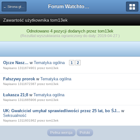
Forum Watchtower
← Strona główna
Zawartość użytkownika tom13ek
Odnotowano 4 pozycji dodanych przez tom13ek
(Rezultat wyszukiwania ograniczony do daty: 2019-04-27 )
Ojcze Nasz...
w
Tematyka ogólna
1
2
Napisano 1311674901 przez tom13ek
Fałszywy prorok
w
Tematyka ogólna
Napisano 1311672387 przez tom13ek
Łukasza 21;8
w
Tematyka ogólna
Napisano 1311665906 przez tom13ek
UK: Gwałciciel umykał sprawiedliwości przez 25 lat, bo ŚJ...
w
Seksualność
Napisano 1311601962 przez tom13ek
Pełna wersja
Polski