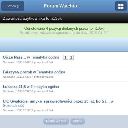
Forum Watchtower
← Strona główna
Zawartość użytkownika tom13ek
Odnotowano 4 pozycji dodanych przez tom13ek
(Rezultat wyszukiwania ograniczony do daty: 2019-04-24 )
Ojcze Nasz...
w
Tematyka ogólna
1
2
Napisano 1311674901 przez tom13ek
Fałszywy prorok
w
Tematyka ogólna
Napisano 1311672387 przez tom13ek
Łukasza 21;8
w
Tematyka ogólna
Napisano 1311665906 przez tom13ek
UK: Gwałciciel umykał sprawiedliwości przez 25 lat, bo ŚJ...
w
Seksualność
Napisano 1311601962 przez tom13ek
Pełna wersja
Polski