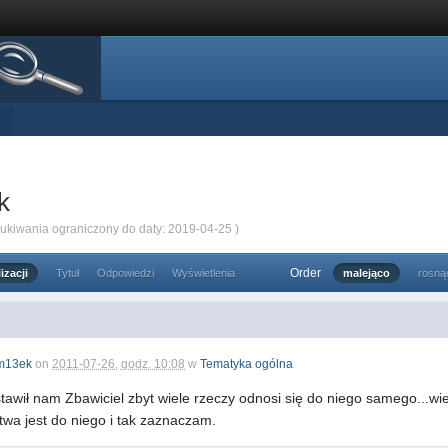
k
zukiwania ograniczony do daty: 2019-04-25 )
Order
izacji
Tytuł
Odpowiedzi
Wyświetlenia
malejąco
rosną
m13ek
on
2011-07-26, godz. 10:08
w
Tematyka ogólna
stawił nam Zbawiciel zbyt wiele rzeczy odnosi się do niego samego...w
twa jest do niego i tak zaznaczam.