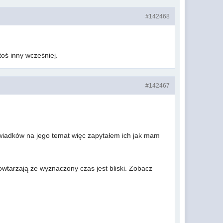
#142468
toś inny wcześniej.
#142467
świadków na jego temat więc zapytałem ich jak mam
wtarzają że wyznaczony czas jest bliski. Zobacz