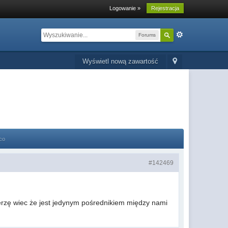
Logowanie »
Rejestracja
Forums
Wyświetl nową zawartość
co
#142469
ierzę wiec że jest jedynym pośrednikiem między nami