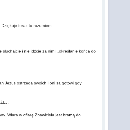
a. Dziękuje teraz to rozumiem.
 słuchajcie i nie idźcie za nimi...określanie końca do
an Jezus ostrzega swoich i oni sa gotowi gdy
OŻEJ.
nny. Wiara w ofiarę Zbawiciela jest bramą do