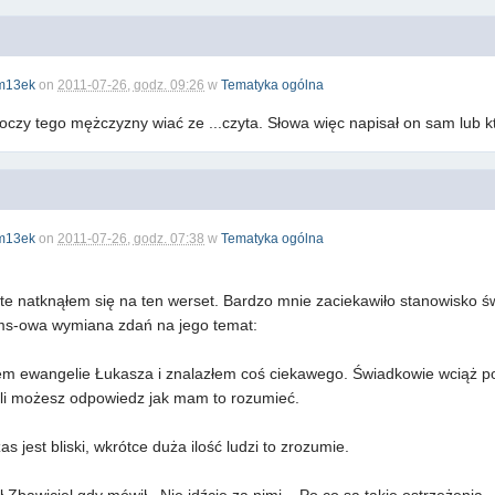
m13ek
on
2011-07-26, godz. 09:26
w
Tematyka ogólna
oczy tego mężczyzny wiać ze ...czyta. Słowa więc napisał on sam lub k
m13ek
on
2011-07-26, godz. 07:38
w
Tematyka ogólna
te natknąłem się na ten werset. Bardzo mnie zaciekawiło stanowisko 
ms-owa wymiana zdań na jego temat:
ałem ewangelie Łukasza i znalazłem coś ciekawego. Świadkowie wciąż po
eśli możesz odpowiedz jak mam to rozumieć.
 jest bliski, wkrótce duża ilość ludzi to zrozumie.