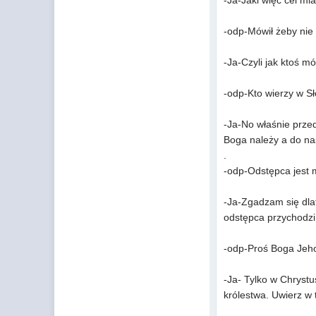
-Ja-Jaki więc cel mia
-odp-Mówił żeby nie 
-Ja-Czyli jak ktoś m
-odp-Kto wierzy w Sł
-Ja-No właśnie przed
Boga należy a do na
.
-odp-Odstępca jest 
-Ja-Zgadzam się dlat
odstępca przychodzi 
-odp-Proś Boga Jeho
-Ja- Tylko w Chrystu
królestwa. Uwierz w 