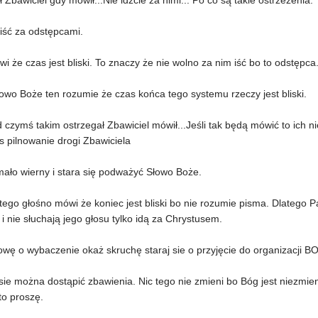
ł Zbawiciel gdy mówił...Nie idźcie za nimi... Po co są takie ostrzeżenia.
iść za odstępcami.
ówi że czas jest bliski. To znaczy że nie wolno za nim iść bo to odstępc
owo Boże ten rozumie że czas końca tego systemu rzeczy jest bliski.
 czymś takim ostrzegał Zbawiciel mówił...Jeśli tak będą mówić to ich nie
s pilnowanie drogi Zbawiciela
mało wierny i stara się podważyć Słowo Boże.
ego głośno mówi że koniec jest bliski bo nie rozumie pisma. Dlatego P
i nie słuchają jego głosu tylko idą za Chrystusem.
wę o wybaczenie okaż skruchę staraj sie o przyjęcie do organizacji B
sie można dostąpić zbawienia. Nic tego nie zmieni bo Bóg jest niezmie
to proszę.