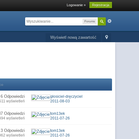
Logowanie »
Rejestracja
Forums
Wyświetl nową zawartość
co
6 Odpowiedzi
głosiciel-dręczyciel
511 wyświetleń
2011-08-03
37 Odpowiedzi
tom13ek
494 wyświetleń
2011-07-26
3 Odpowiedzi
tom13ek
062 wyświetleń
2011-07-26