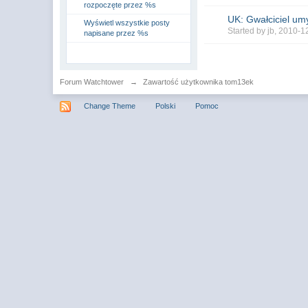
rozpoczęte przez %s
UK: Gwałciciel umy
Wyświetl wszystkie posty
Started by
jb
, 2010-1
napisane przez %s
Forum Watchtower
→
Zawartość użytkownika tom13ek
Change Theme
Polski
Pomoc