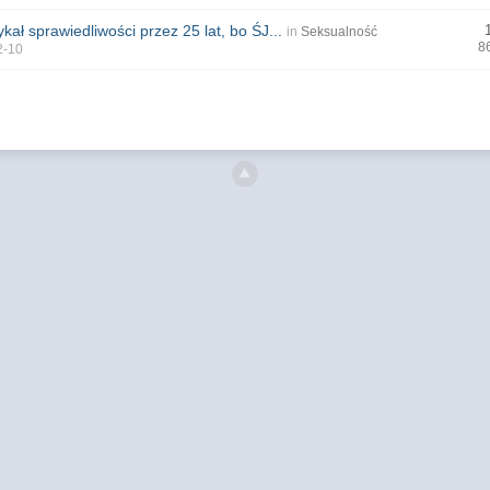
kał sprawiedliwości przez 25 lat, bo ŚJ...
in
Seksualność
8
2-10