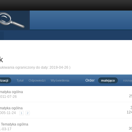
k
zukiwania ograniczony do daty: 2019-04-26 )
Order
izacji
Tytuł
Odpowiedzi
Wyświetlenia
malejąco
rosną
matyka ogólna
2
2011-07-26
matyka ogólna
12
2005-11-24
1
2
n
Tematyka ogólna
3
1-03-17