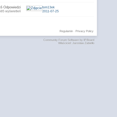
16 Odpowiedzi
tom13ek
685 wyświetleń
2011-07-25
Regulamin
·
Privacy Policy
Community Forum Software by IP.Board
Właściciel: Jarosław Zabiełło