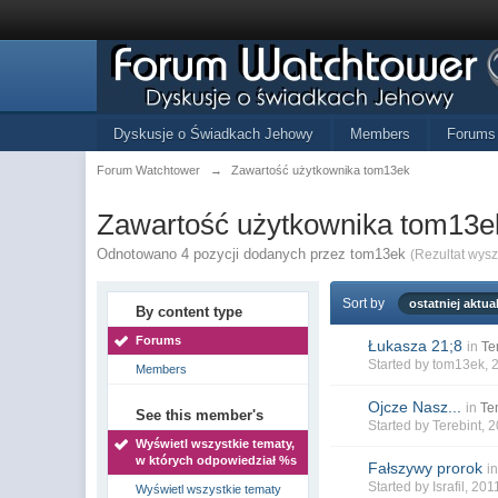
Dyskusje o Świadkach Jehowy
Members
Forums
Forum Watchtower
→
Zawartość użytkownika tom13ek
Zawartość użytkownika tom13e
Odnotowano 4 pozycji dodanych przez tom13ek
(Rezultat wys
Sort by
ostatniej aktual
By content type
Forums
Łukasza 21;8
in
Te
Started by
tom13ek
, 
Members
Ojcze Nasz...
in
Te
See this member's
Started by
Terebint
, 
Wyświetl wszystkie tematy,
w których odpowiedział %s
Fałszywy prorok
i
Started by
Israfil
, 201
Wyświetl wszystkie tematy