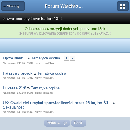
Forum Watchtower
← Strona główna
Zawartość użytkownika tom13ek
Odnotowano 4 pozycji dodanych przez tom13ek
(Rezultat wyszukiwania ograniczony do daty: 2019-04-25 )
Ojcze Nasz...
w
Tematyka ogólna
1
2
Napisano 1311674901 przez tom13ek
Fałszywy prorok
w
Tematyka ogólna
Napisano 1311672387 przez tom13ek
Łukasza 21;8
w
Tematyka ogólna
Napisano 1311665906 przez tom13ek
UK: Gwałciciel umykał sprawiedliwości przez 25 lat, bo ŚJ...
w
Seksualność
Napisano 1311601962 przez tom13ek
Pełna wersja
Polski