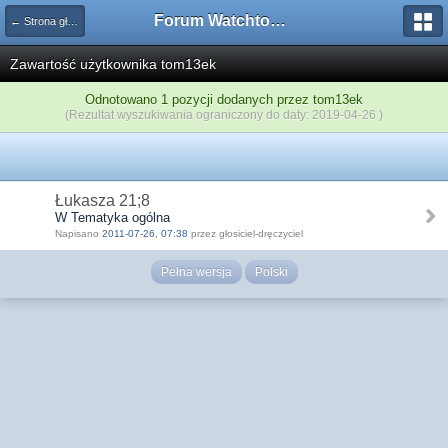
Forum Watchtower
← Strona główna
Zawartość użytkownika tom13ek
Odnotowano 1 pozycji dodanych przez tom13ek
(Rezultat wyszukiwania ograniczony do daty: 2019-04-26 )
Łukasza 21;8
W Tematyka ogólna
Napisano
2011-07-26, 07:38
przez głosiciel-dręczyciel
Pełna wersja
Polski