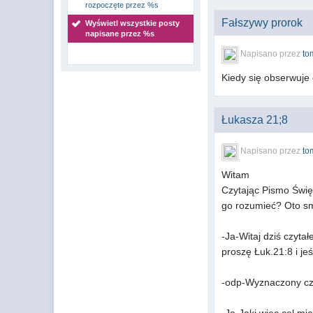
rozpoczęte przez %s
Fałszywy prorok
Wyświetl wszystkie posty
napisane przez %s
Napisano przez
to
Kiedy się obserwuje 
Łukasza 21;8
Napisano przez
to
Witam
Czytając Pismo Świę
go rozumieć? Oto s
-Ja-Witaj dziś czyt
proszę Łuk.21:8 i j
-odp-Wyznaczony czas