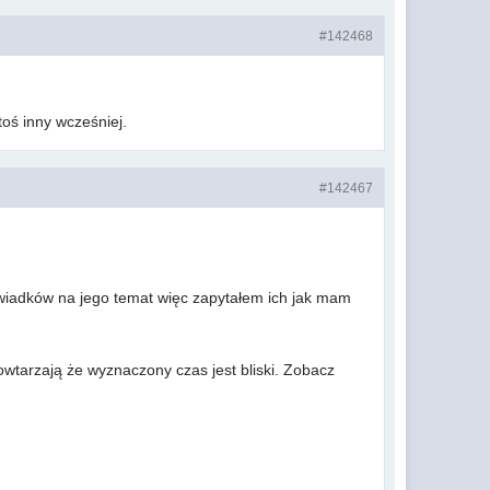
#142468
toś inny wcześniej.
#142467
świadków na jego temat więc zapytałem ich jak mam
wtarzają że wyznaczony czas jest bliski. Zobacz