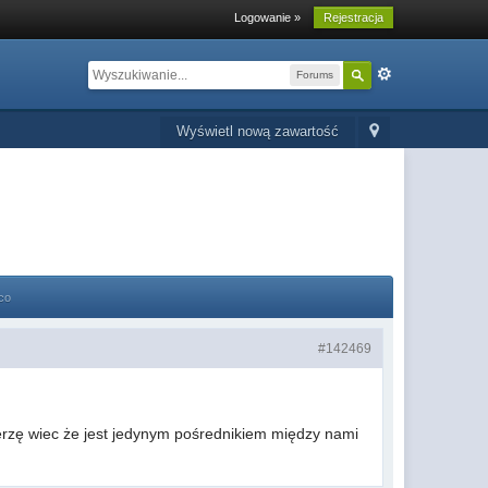
Logowanie »
Rejestracja
Forums
Wyświetl nową zawartość
co
#142469
ierzę wiec że jest jedynym pośrednikiem między nami