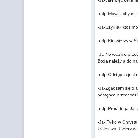
-Ja-Jaki więc cel mia
-odp-Mówił żeby nie 
-Ja-Czyli jak ktoś m
-odp-Kto wierzy w Sł
-Ja-No właśnie przed
Boga należy a do na
.
-odp-Odstępca jest 
-Ja-Zgadzam się dlat
odstępca przychodzi 
-odp-Proś Boga Jeho
-Ja- Tylko w Chrystu
królestwa. Uwierz w 