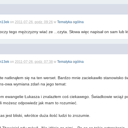
m13ek
on
2011-07-26, godz. 09:26
w
Tematyka ogólna
oczy tego mężczyzny wiać ze ...czyta. Słowa więc napisał on sam lub k
m13ek
on
2011-07-26, godz. 07:38
w
Tematyka ogólna
te natknąłem się na ten werset. Bardzo mnie zaciekawiło stanowisko 
ms-owa wymiana zdań na jego temat:
ałem ewangelie Łukasza i znalazłem coś ciekawego. Świadkowie wciąż po
eśli możesz odpowiedz jak mam to rozumieć.
 jest bliski, wkrótce duża ilość ludzi to zrozumie.