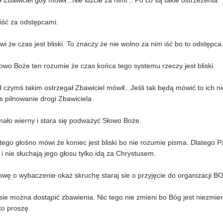
ł Zbawiciel gdy mówił...Nie idźcie za nimi... Po co są takie ostrzeżenia.
iść za odstępcami.
ówi że czas jest bliski. To znaczy że nie wolno za nim iść bo to odstępc
owo Boże ten rozumie że czas końca tego systemu rzeczy jest bliski.
 czymś takim ostrzegał Zbawiciel mówił...Jeśli tak będą mówić to ich nie
s pilnowanie drogi Zbawiciela
mało wierny i stara się podważyć Słowo Boże.
ego głośno mówi że koniec jest bliski bo nie rozumie pisma. Dlatego P
i nie słuchają jego głosu tylko idą za Chrystusem.
wę o wybaczenie okaż skruchę staraj sie o przyjęcie do organizacji B
sie można dostąpić zbawienia. Nic tego nie zmieni bo Bóg jest niezmie
to proszę.