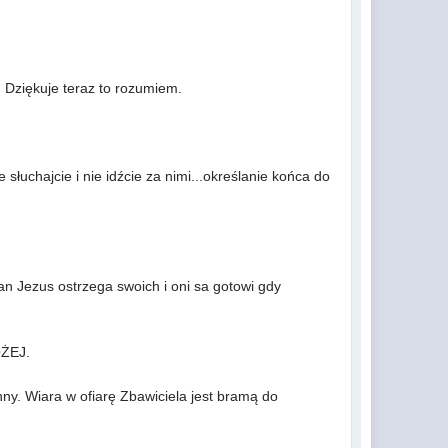
a. Dziękuje teraz to rozumiem.
 słuchajcie i nie idźcie za nimi...określanie końca do
an Jezus ostrzega swoich i oni sa gotowi gdy
OŻEJ.
nny. Wiara w ofiarę Zbawiciela jest bramą do