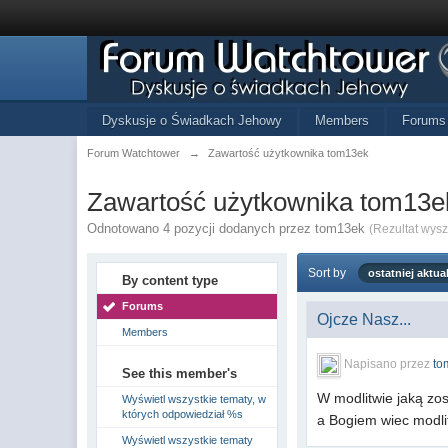
Dyskusje o Świadkach Jehowy
Members
Forums
Forum Watchtower
→
Zawartość użytkownika tom13ek
Zawartość użytkownika tom13e
Odnotowano 4 pozycji dodanych przez tom13ek
(Rezultat wys
Sort by
ostatniej aktual
By content type
Forums
Ojcze Nasz...
Members
Napisano przez
to
See this member's
W modlitwie jaką zo
Wyświetl wszystkie tematy, w
których odpowiedział %s
a Bogiem wiec modli
Wyświetl wszystkie tematy