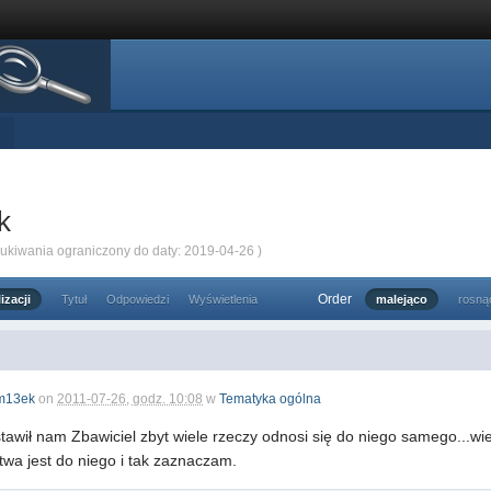
k
zukiwania ograniczony do daty: 2019-04-26 )
Order
izacji
Tytuł
Odpowiedzi
Wyświetlenia
malejąco
rosną
m13ek
on
2011-07-26, godz. 10:08
w
Tematyka ogólna
stawił nam Zbawiciel zbyt wiele rzeczy odnosi się do niego samego...w
twa jest do niego i tak zaznaczam.