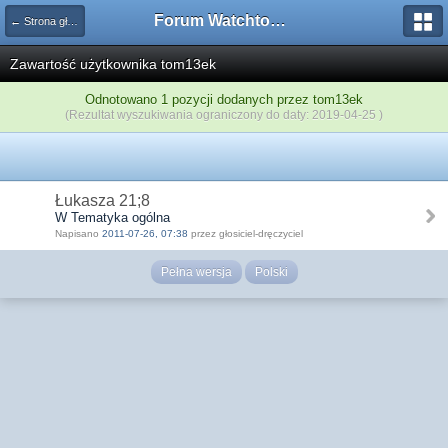
Forum Watchtower
← Strona główna
Zawartość użytkownika tom13ek
Odnotowano 1 pozycji dodanych przez tom13ek
(Rezultat wyszukiwania ograniczony do daty: 2019-04-25 )
Łukasza 21;8
W Tematyka ogólna
Napisano
2011-07-26, 07:38
przez głosiciel-dręczyciel
Pełna wersja
Polski