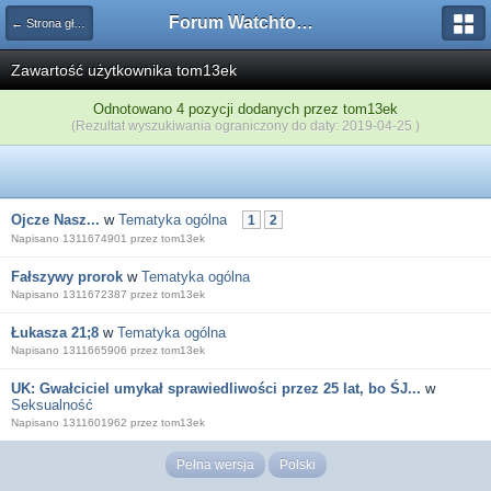
Forum Watchtower
← Strona główna
Zawartość użytkownika tom13ek
Odnotowano 4 pozycji dodanych przez tom13ek
(Rezultat wyszukiwania ograniczony do daty: 2019-04-25 )
Ojcze Nasz...
w
Tematyka ogólna
1
2
Napisano 1311674901 przez tom13ek
Fałszywy prorok
w
Tematyka ogólna
Napisano 1311672387 przez tom13ek
Łukasza 21;8
w
Tematyka ogólna
Napisano 1311665906 przez tom13ek
UK: Gwałciciel umykał sprawiedliwości przez 25 lat, bo ŚJ...
w
Seksualność
Napisano 1311601962 przez tom13ek
Pełna wersja
Polski