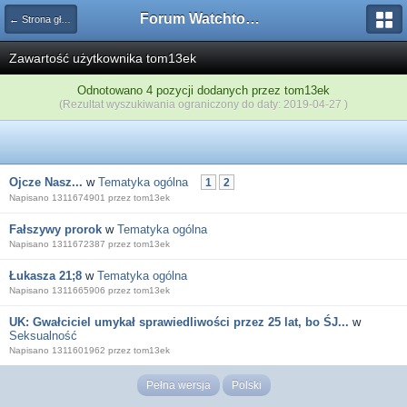
Forum Watchtower
← Strona główna
Zawartość użytkownika tom13ek
Odnotowano 4 pozycji dodanych przez tom13ek
(Rezultat wyszukiwania ograniczony do daty: 2019-04-27 )
Ojcze Nasz...
w
Tematyka ogólna
1
2
Napisano 1311674901 przez tom13ek
Fałszywy prorok
w
Tematyka ogólna
Napisano 1311672387 przez tom13ek
Łukasza 21;8
w
Tematyka ogólna
Napisano 1311665906 przez tom13ek
UK: Gwałciciel umykał sprawiedliwości przez 25 lat, bo ŚJ...
w
Seksualność
Napisano 1311601962 przez tom13ek
Pełna wersja
Polski