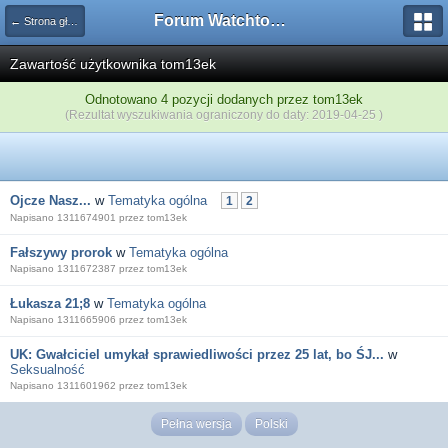
Forum Watchtower
← Strona główna
Zawartość użytkownika tom13ek
Odnotowano 4 pozycji dodanych przez tom13ek
(Rezultat wyszukiwania ograniczony do daty: 2019-04-25 )
Ojcze Nasz...
w
Tematyka ogólna
1
2
Napisano 1311674901 przez tom13ek
Fałszywy prorok
w
Tematyka ogólna
Napisano 1311672387 przez tom13ek
Łukasza 21;8
w
Tematyka ogólna
Napisano 1311665906 przez tom13ek
UK: Gwałciciel umykał sprawiedliwości przez 25 lat, bo ŚJ...
w
Seksualność
Napisano 1311601962 przez tom13ek
Pełna wersja
Polski