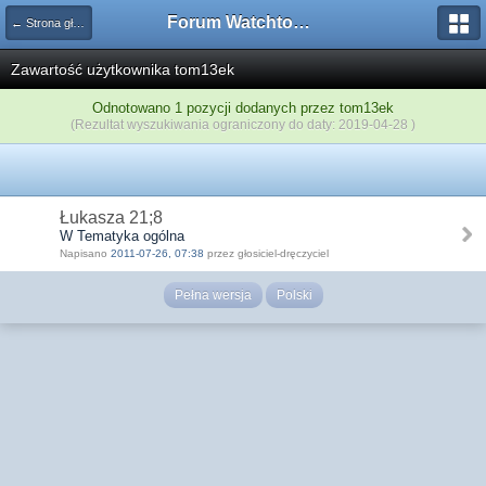
Forum Watchtower
← Strona główna
Zawartość użytkownika tom13ek
Odnotowano 1 pozycji dodanych przez tom13ek
(Rezultat wyszukiwania ograniczony do daty: 2019-04-28 )
Łukasza 21;8
W Tematyka ogólna
Napisano
2011-07-26, 07:38
przez głosiciel-dręczyciel
Pełna wersja
Polski