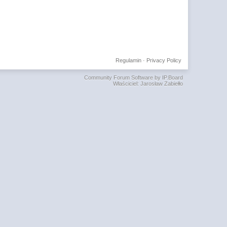
Regulamin
·
Privacy Policy
Community Forum Software by IP.Board
Właściciel: Jarosław Zabiełło