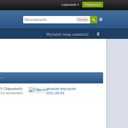
Logowanie »
Rejestracja
Forums
Wyświetl nową zawartość
co
6 Odpowiedzi
głosiciel-dręczyciel
510 wyświetleń
2011-08-03