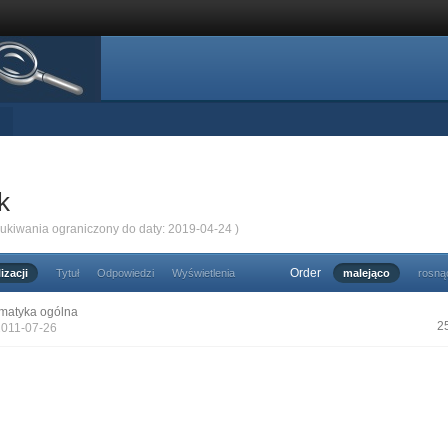
k
zukiwania ograniczony do daty: 2019-04-24 )
Order
izacji
Tytuł
Odpowiedzi
Wyświetlenia
malejąco
rosną
matyka ogólna
2
2011-07-26