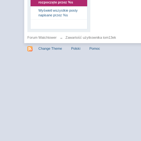
rozpoczęte przez %s
Wyświetl wszystkie posty
napisane przez %s
Forum Watchtower
→
Zawartość użytkownika tom13ek
Change Theme
Polski
Pomoc