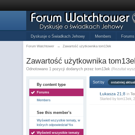
Dyskusje o Świadkach Jehowy
Members
Forums
Forum Watchtower
→
Zawartość użytkownika tom13ek
Zawartość użytkownika tom13e
Odnotowano 1 pozycji dodanych przez tom13ek
(Rezultat wys
Sort by
ostatniej aktual
By content type
Forums
Łukasza 21;8
in
Te
Started by
tom13ek
, 
Members
See this member's
Wyświetl wszystkie tematy, w
których odpowiedział %s
Wyświetl wszystkie tematy