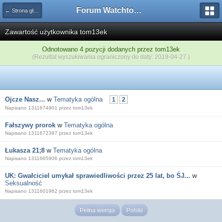
Forum Watchtower
← Strona główna
Zawartość użytkownika tom13ek
Odnotowano 4 pozycji dodanych przez tom13ek
(Rezultat wyszukiwania ograniczony do daty: 2019-04-27 )
Ojcze Nasz...
w
Tematyka ogólna
1
2
Napisano 1311674901 przez tom13ek
Fałszywy prorok
w
Tematyka ogólna
Napisano 1311672387 przez tom13ek
Łukasza 21;8
w
Tematyka ogólna
Napisano 1311665906 przez tom13ek
UK: Gwałciciel umykał sprawiedliwości przez 25 lat, bo ŚJ...
w
Seksualność
Napisano 1311601962 przez tom13ek
Pełna wersja
Polski