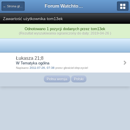
Forum Watchtower
← Strona główna
Zawartość użytkownika tom13ek
Odnotowano 1 pozycji dodanych przez tom13ek
(Rezultat wyszukiwania ograniczony do daty: 2019-04-26 )
Łukasza 21;8
W Tematyka ogólna
Napisano
2011-07-26, 07:38
przez głosiciel-dręczyciel
Pełna wersja
Polski