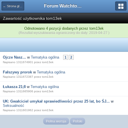
Forum Watchtower
← Strona główna
Zawartość użytkownika tom13ek
Odnotowano 4 pozycji dodanych przez tom13ek
(Rezultat wyszukiwania ograniczony do daty: 2019-04-27 )
Ojcze Nasz...
w
Tematyka ogólna
1
2
Napisano 1311674901 przez tom13ek
Fałszywy prorok
w
Tematyka ogólna
Napisano 1311672387 przez tom13ek
Łukasza 21;8
w
Tematyka ogólna
Napisano 1311665906 przez tom13ek
UK: Gwałciciel umykał sprawiedliwości przez 25 lat, bo ŚJ...
w
Seksualność
Napisano 1311601962 przez tom13ek
Pełna wersja
Polski