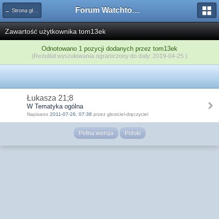
Forum Watchtower
← Strona główna
Zawartość użytkownika tom13ek
Odnotowano 1 pozycji dodanych przez tom13ek
(Rezultat wyszukiwania ograniczony do daty: 2019-04-25 )
Łukasza 21;8
W Tematyka ogólna
Napisano
2011-07-26, 07:38
przez głosiciel-dręczyciel
Pełna wersja
Polski