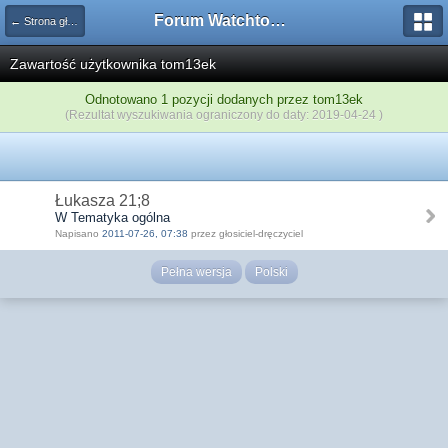
Forum Watchtower
← Strona główna
Zawartość użytkownika tom13ek
Odnotowano 1 pozycji dodanych przez tom13ek
(Rezultat wyszukiwania ograniczony do daty: 2019-04-24 )
Łukasza 21;8
W Tematyka ogólna
Napisano
2011-07-26, 07:38
przez głosiciel-dręczyciel
Pełna wersja
Polski