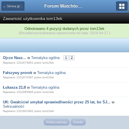
Forum Watchtower
← Strona główna
Zawartość użytkownika tom13ek
Odnotowano 4 pozycji dodanych przez tom13ek
(Rezultat wyszukiwania ograniczony do daty: 2019-04-27 )
Ojcze Nasz...
w
Tematyka ogólna
1
2
Napisano 1311674901 przez tom13ek
Fałszywy prorok
w
Tematyka ogólna
Napisano 1311672387 przez tom13ek
Łukasza 21;8
w
Tematyka ogólna
Napisano 1311665906 przez tom13ek
UK: Gwałciciel umykał sprawiedliwości przez 25 lat, bo ŚJ...
w
Seksualność
Napisano 1311601962 przez tom13ek
Pełna wersja
Polski