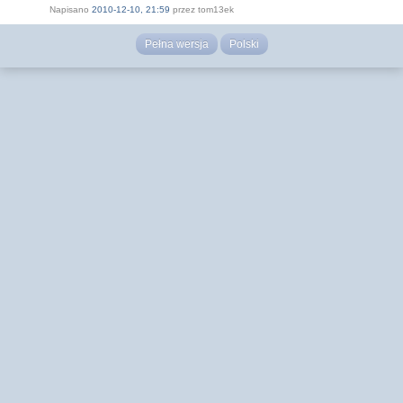
Napisano
2010-12-10, 21:59
przez tom13ek
Pełna wersja
Polski