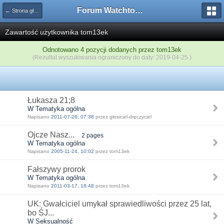
Forum Watchtower
← Strona główna
Zawartość użytkownika tom13ek
Odnotowano 4 pozycji dodanych przez tom13ek
(Rezultat wyszukiwania ograniczony do daty: 2019-04-25 )
Łukasza 21;8
W Tematyka ogólna
Napisano
2011-07-26, 07:38
przez głosiciel-dręczyciel
Ojcze Nasz...
2 pages
W Tematyka ogólna
Napisano
2005-11-24, 10:02
przez tom13ek
Fałszywy prorok
W Tematyka ogólna
Napisano
2011-03-17, 18:48
przez tom13ek
UK: Gwałciciel umykał sprawiedliwości przez 25 lat,
bo ŚJ...
W Seksualność