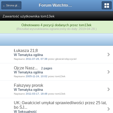
Forum Watchtower
← Strona główna
Zawartość użytkownika tom13ek
Odnotowano 4 pozycji dodanych przez tom13ek
(Rezultat wyszukiwania ograniczony do daty: 2019-04-28 )
Łukasza 21;8
W Tematyka ogólna
Napisano
2011-07-26, 07:38
przez głosiciel-dręczyciel
Ojcze Nasz...
2 pages
W Tematyka ogólna
Napisano
2005-11-24, 10:02
przez tom13ek
Fałszywy prorok
W Tematyka ogólna
Napisano
2011-03-17, 18:48
przez tom13ek
UK: Gwałciciel umykał sprawiedliwości przez 25 lat,
bo ŚJ...
W Seksualność