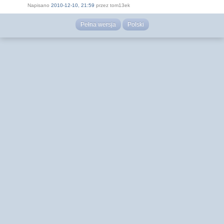
Napisano
2010-12-10, 21:59
przez tom13ek
Pełna wersja
Polski